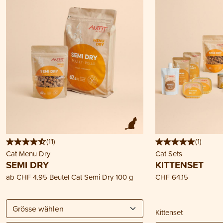
(
11
)
(
1
)
Cat Menu Dry
Cat Sets
SEMI DRY
KITTENSET
ab
CHF 4.95
Beutel Cat Semi Dry 100 g
CHF 64.15
Kittenset