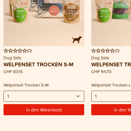
(
0
)
(
0
)
Dog Sets
Dog Sets
WELPENSET TROCKEN S-M
WELPENSET TR
CHF 83.15
CHF 94.70
Welpenset Trocken S-M
Welpenset Trocken 
in den Warenkorb
in den 