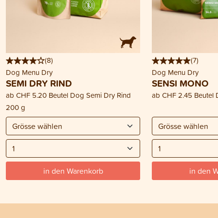
(
8
)
(
7
)
Dog Menu Dry
Dog Menu Dry
SEMI DRY RIND
SENSI MONO
ab
CHF 5.20
Beutel Dog Semi Dry Rind
ab
CHF 2.45
Beutel
200 g
in den Warenkorb
in den 