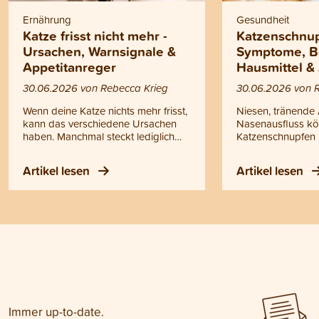
Ernährung
Gesundheit
Katze frisst nicht mehr -
Katzenschnup
Ursachen, Warnsignale &
Symptome, B
Appetitanreger
Hausmittel &
30.06.2026 von Rebecca Krieg
30.06.2026 von 
Wenn deine Katze nichts mehr frisst,
Niesen, tränende
kann das verschiedene Ursachen
Nasenausfluss kö
haben. Manchmal steckt lediglich
Katzenschnupfen 
eine vorübergehende Laune
handelt es sich ni
dahinter, manchmal können aber
einfache Erkältun
Artikel lesen
Artikel lesen
auch gesundheitliche Probleme die
ansteckende Erk
Ursache sein. Doch wann helfen
oberen Atemwege
einfache Tricks oder ein
Katzenschnupfen k
Appetitanreger für Katzen und wann
Kitten, ältere Kat
solltest du zum Tierarzt gehen?
geschwächte Tiere
Antworten auf diese Fragen findest
werden. Bei Fieber
du in diesem Blogartikel.
Ausfluss, Atempr
Appetitlosigkeit o
Mattigkeit sollte d
untersucht werde
Immer up-to-date.